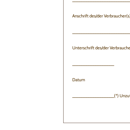
________________________
Anschrift des/der Verbraucher(s
________________________
Unterschrift des/der Verbraucher
__________________
Datum
__________________(*) Unzutr