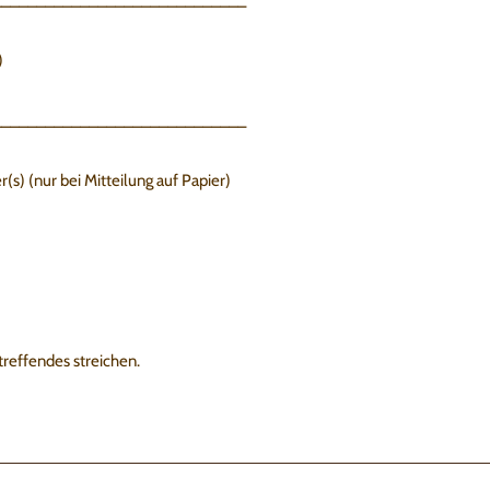
_____________________________
)
_____________________________
(s) (nur bei Mitteilung auf Papier)
effendes streichen.