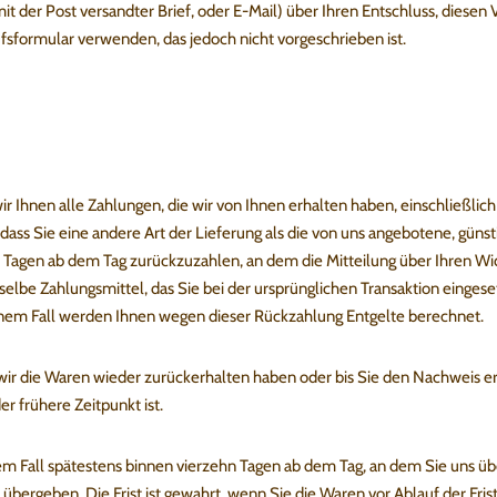
mit der Post versandter Brief, oder E-Mail) über Ihren Entschluss, diesen 
sformular verwenden, das jedoch nicht vorgeschrieben ist.
r Ihnen alle Zahlungen, die wir von Ihnen erhalten haben, einschließli
 dass Sie eine andere Art der Lieferung als die von uns angebotene, güns
 Tagen ab dem Tag zurückzuzahlen, an dem die Mitteilung über Ihren Wid
selbe Zahlungsmittel, das Sie bei der ursprünglichen Transaktion eingese
einem Fall werden Ihnen wegen dieser Rückzahlung Entgelte berechnet.
wir die Waren wieder zurückerhalten haben oder bis Sie den Nachweis er
r frühere Zeitpunkt ist.
em Fall spätestens binnen vierzehn Tagen ab dem Tag, an dem Sie uns üb
übergeben. Die Frist ist gewahrt, wenn Sie die Waren vor Ablauf der Fri